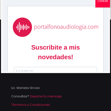
CERRAR
¿No tienes una cuenta?
Regístrate »
¿Olvidaste la contraseña?
Lic. Mariela Grossi
Consultas?
Dejame tu mensaje
Términos y Condiciones