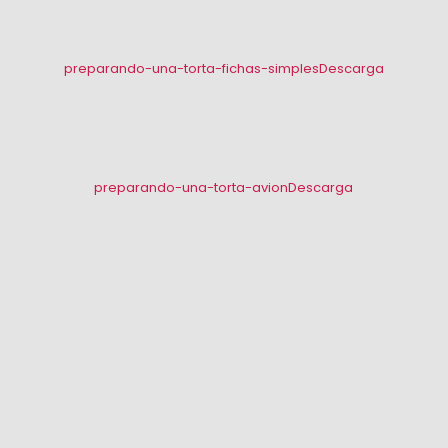
preparando-una-torta-fichas-simples
Descarga
preparando-una-torta-avion
Descarga