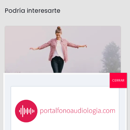
Podría interesarte
CERRAR
Curso de Evaluación del Equilibrio
por
Mariela Grossi
4 Lecciones
2 Estudiantes