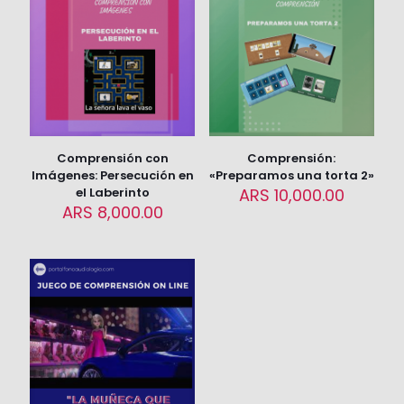
campos obligatorios están marcados con
*
Tu
1 de 5
2 de 5
3 de 5
puntuación
*
estrellas
estrellas
estrellas
e
Comprensión con
Comprensión:
Imágenes: Persecución en
«Preparamos una torta 2»
el Laberinto
ARS
10,000.00
ARS
8,000.00
Nombre
*
Correo
electrónico
*
Guarda mi nombre, correo electrónico y web en este