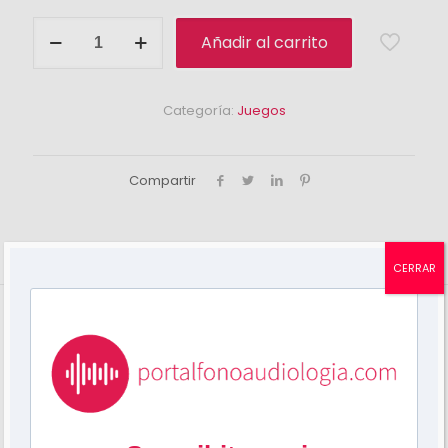
Comprensión:
Añadir al carrito
"Los
animales
comen..."
cantidad
Categoría:
Juegos
Compartir
Descripción
Valoraciones
0
CERRAR
Son todos juegos para trabajar la comprensión. Como
siempre podés variarlo según tu imaginación.
Consta de 4 juegos
CUESTIONARIO
: Aparece el animal con cuatro opciones
de comida, el niño debe seleccionar la correcta
UNE LAS CORRESPONDENCIAS:
Aparecen los dibujos de