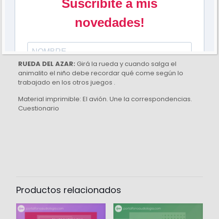
las comidas, el niño debe colocar en cada frase, según
corresponda .
ABRE CAJAS:
El niño debe elegir una caja. Al abrirse
aparece un animal y 4 opciones de comidas. Debe
seleccionar una.
RUEDA DEL AZAR:
Girá la rueda y cuando salga el
animalito el niño debe recordar qué come según lo
trabajado en los otros juegos .
Material imprimible: El avión. Une la correspondencias.
Cuestionario
Valoraciones
No hay valoraciones aún.
Sé el primero en valorar
“Comprensión: «Los animales
Productos relacionados
comen…»”
Tu dirección de correo electrónico no será publicada.
Los