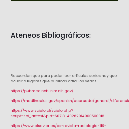
Ateneos Bibliográficos:
Recuerden que para poder leer artículos serios hay que
acudir a lugares que publican articulos serios.
https://pubmed.ncbi.nlm.nih.gov/
https://medlineplus.gov/spanish/acercade/general/diferenci
https://www.scielo.cl/scielo.php?
script=sci_arttext&pid=S0718-40262014000500018
https://www.elsevier.es/es-revista-radiologia-119-