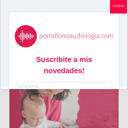
adulto
CERRAR
Compartir
9
Mariela Grossi
Publicaciones relacionadas