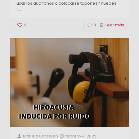
usar los audífonos o colocarse tapones? Puedes
[…]
8
0
Leer más
Mariela Grossi
en
febrero 4, 2025