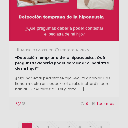
Mariela Grossi
en
febrero 4, 2025
«Detección temprana de la hipoacusia: ¿Qué
preguntas debería poder contestar el pediatra
de mi hijo?”
¿Alguna vez tu pediatra te dijo: «ya va a hablar, uds
tienen mucha ansiedad» o «Le falta ir al jardín para
hablar….»? Autores: 2×3.cl y Portal
[…]
18
0
Leer más
1
2
3
4
5
6
7
8