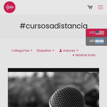
#cursosadistancia
USD
ARS
Categorías
Etiquetas
Autores
Mostrar todo