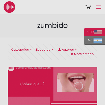
zumbido
USD
ARS
Categorías
Etiquetas
Autores
Mostrar todo