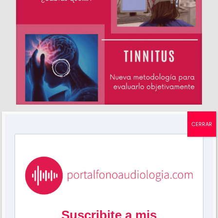
Mariela Grossi
en
febrero 2, 2025
CERRAR
«Tinnitus: Nueva tecnología para su medición»
¿Sabías que hay una nueva metodología para
medir objetivamente el tinnitus? Se llama
espectroscopia funcional de infrarrojo cercano
(fNIRS) . Este estudio fue publicado , el
[…]
7
0
Leer más