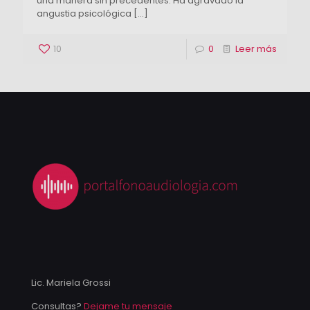
una manera sin precedentes. Ha agravado la
angustia psicológica
[…]
10
0
Leer más
Lic. Mariela Grossi
Consultas?
Dejame tu mensaje