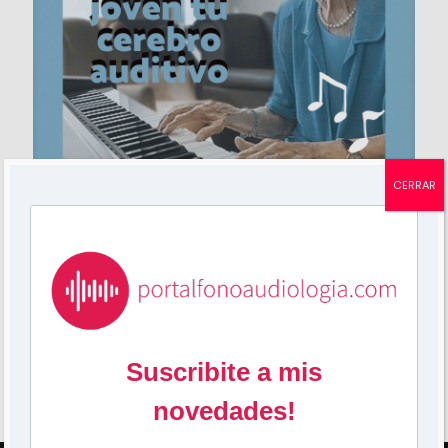
CERRAR
Mariela Grossi
en
febrero 1, 2025
«La música mantiene joven tu cerebro auditivo»
LA MÚSICA TERAPÉUTICA ¿Qué evidencia hay de que
la música podría ser un enfoque terapéutico
viable? La comprensión del habla en entornos
ruidosos depende de múltiples
[…]
20
0
Leer más