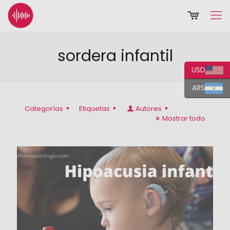
sordera infantil
USD
ARS
Categorías
Etiquetas
Autores
Mostrar todo