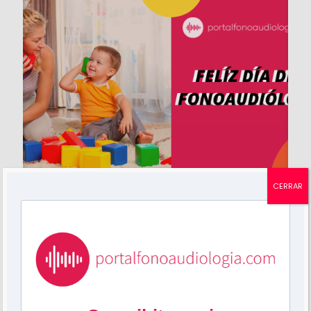
CERRAR
Mariela Grossi
en
mayo 12, 2021
«Dia del Fonoaudiologo»
Mini Clase «Cómo hablar con un niño que usa
prótesis auditivas»?
12
0
Leer más