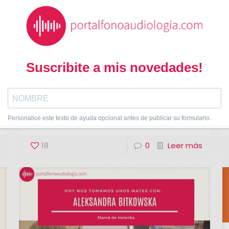
Mariela Grossi
en
febrero 3, 2025
«Rehabilitación auditiva: Más
allá de solo escuchar»
¿Por qué algunas personas parecen
esforzarse más que otras al escuchar,
incluso en ambientes tranquilos? Puedes
leer o ver el video en Youtube Un estudio
reciente
[…]
18
0
Leer más