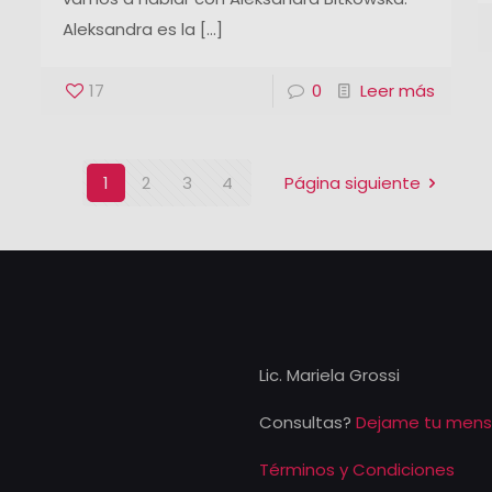
Aleksandra es la
[…]
17
0
Leer más
1
2
3
4
Página siguiente
Lic. Mariela Grossi
Consultas?
Dejame tu mens
Términos y Condiciones