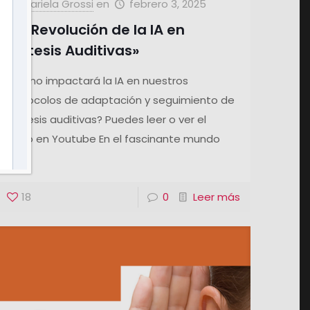
Mariela Grossi
en
febrero 3, 2025
«La Revolución de la IA en
Prótesis Auditivas»
¿Cómo impactará la IA en nuestros
protocolos de adaptación y seguimiento de
prótesis auditivas? Puedes leer o ver el
video en Youtube En el fascinante mundo
[…]
18
0
Leer más