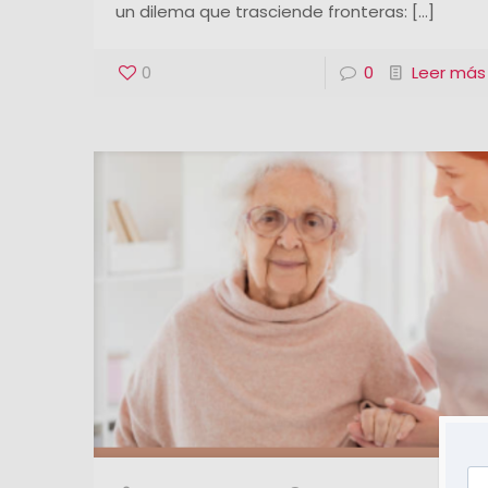
un dilema que trasciende fronteras:
[…]
0
0
Leer más