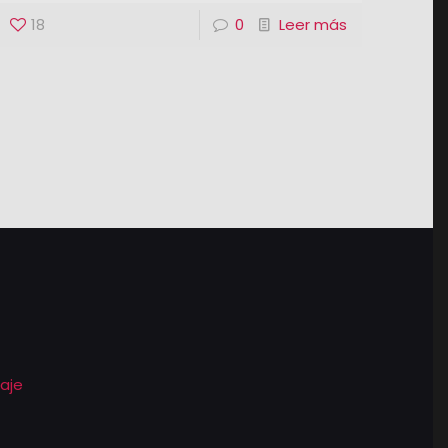
18
0
Leer más
aje