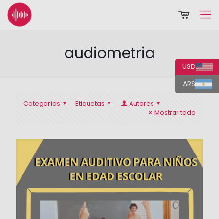
audiometria
USD
ARS
Categorías
Etiquetas
Autores
Mostrar todo