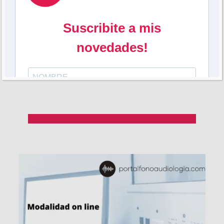
Curso para padres de niños sordos e hipoacúsicos