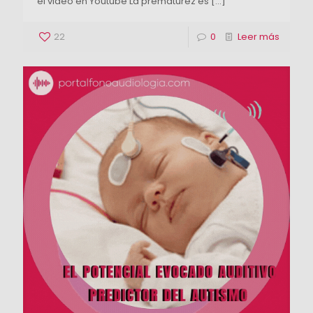
el video en Youtube La prematuréz es
[…]
22
0
Leer más