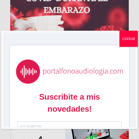
CERRAR
Mariela Grossi
en
febrero 3, 2025
«Screening auditivo: Covid durante el
embarazo»
¿El COVID durante el embarazo, puede afectar la
audición del bebé? Podes leer o ver el video en
Youtube ? Poco se sabe sobre el impacto
[…]
23
0
Leer más