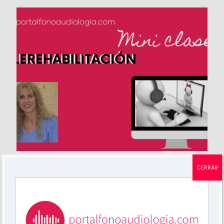
Mariela Grossi
en
febrero 2, 2025
CERRAR
«La Telerehabilitación en Fonoaudiología»
Telerehabilitación o telepráctica en tiempos de
COVID-19 La telerehabilitación en Fonoaudiología es
una opción ideal para las personas que tienen