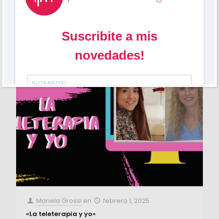
dificultades para acceder a la terapia
[…]
21
0
Leer más
Mariela Grossi
en
febrero 1, 2025
«La teleterapia y yo»