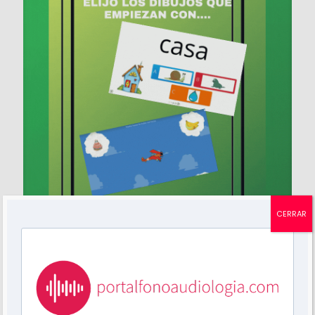
CERRAR
Mariela Grossi
en
febrero 3, 2025
«Escucho y busco la palabra que comienza
con….»
Te dejo 2 juegos on line «Escucho y busco las
palabras que comienzan con…». Es GRATIS!!!
Cuestionario Para comenzar el juego hace click