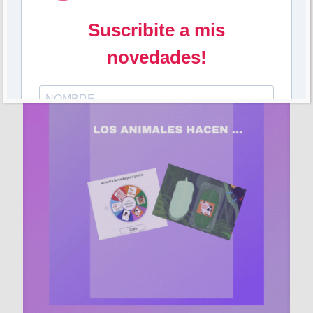
sobre la pantalla
[…]
10
0
Leer más