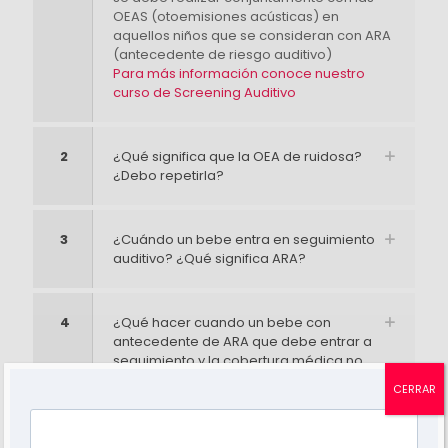
OEAS (otoemisiones acústicas) en
aquellos niños que se consideran con ARA
(antecedente de riesgo auditivo)
Para más información conoce nuestro
curso de Screening Auditivo
2
¿Qué significa que la OEA de ruidosa?
¿Debo repetirla?
3
¿Cuándo un bebe entra en seguimiento
auditivo? ¿Qué significa ARA?
4
¿Qué hacer cuando un bebe con
antecedente de ARA que debe entrar a
seguimiento y la cobertura médica no
le quiere cubrir los estudios de
CERRAR
seguimiento? Sumado a esto el
pediatra le dice que no es necesario el
seguimiento si ya dio bien las primeras