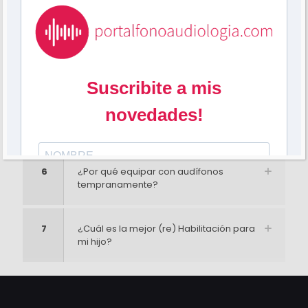
OEAS
5
¿Qué hacer cuando las OEAS dan
negativas y derivamos a ORL y el
médico le dice que es porque el CAE es
estrecho y debe esperar a que crezca?
O algunos médicos le dicen que
“dependen de la maduración”, que
esperen.
6
¿Por qué equipar con audífonos
tempranamente?
7
¿Cuál es la mejor (re) Habilitación para
mi hijo?