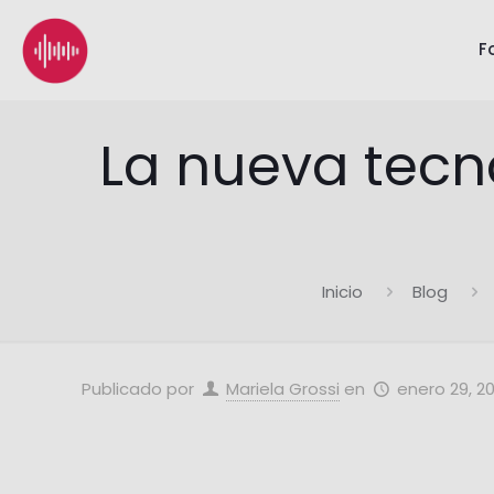
F
La nueva tecn
Inicio
Blog
Publicado por
Mariela Grossi
en
enero 29, 2