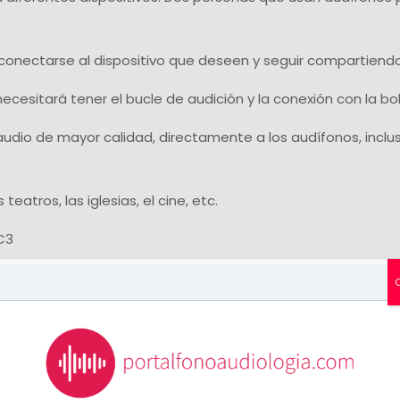
 conectarse al dispositivo que deseen y seguir compartiendo
necesitará tener el bucle de audición y la conexión con la bo
n audio de mayor calidad, directamente a los audífonos, inclu
atros, las iglesias, el cine, etc.
C3
uetooth-hearing-aids-sharing-audio-le-lc3-codec-ces-202
ndard-will-be-a-game-changer-for-hearing-aids