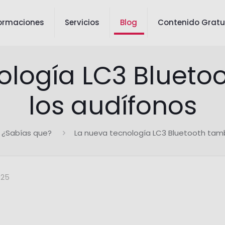
ormaciones
Servicios
Blog
Contenido Gratu
ología LC3 Blueto
los audífonos
¿Sabías que?
La nueva tecnología LC3 Bluetooth tamb
025