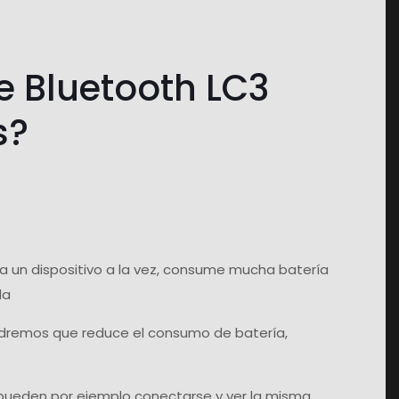
e Bluetooth LC3
s?
a un dispositivo a la vez, consume mucha batería
da
endremos que reduce el consumo de batería,
s pueden por ejemplo conectarse y ver la misma