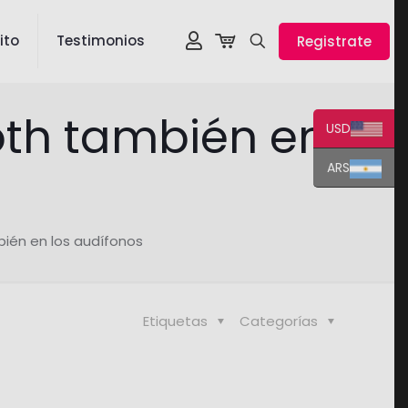
ito
Testimonios
Registrate
oth también en
USD
ARS
ién en los audífonos
Etiquetas
Categorías