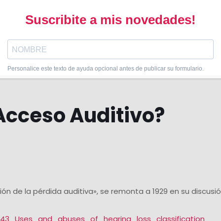
 la gravedad de la pérdida y generalmente se describen
egorías se suele etiquetar como una combinación de las dos
Acceso Auditivo?
ación de la pérdida auditiva», se remonta a 1929 en su discus
5943_Uses_and_abuses_of_hearing_loss_classification