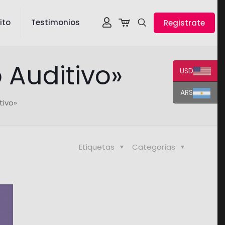
ito
Testimonios
Registrate
 Auditivo»
USD
ARS
tivo»
Etiquetas
Categorías