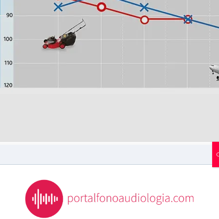
ebate de un paciente con pérdida auditiva que planteaba la
o «áspero», como solemos decir en mi país, por eso no quis
gunas definiciones y como siempre recordando que según d